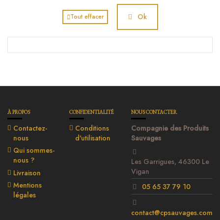
Ok
Tout effacer
À PROPOS
CONFIDENTIALITÉ
NOUS CONTACTER
Contactez-
Conditions
Compagnie des Produits
nous
d'utilisation
Sauvages
Qui sommes-
nous ?
Les Garrigues, 46300 Le
Vigan
Livraison
Mentions
05 65 37 79 10
légales
contact@cpsauvages.com