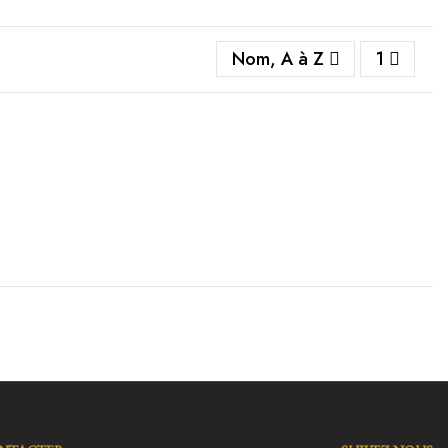
Nom, A à Z
1